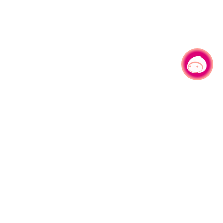
有事问小桃，一起游桃园
330206 桃园市桃园区县府路1号
电话：(03)332-2101#6209
服务时间：週一至週五
上午8:00至12:00 下午13:00至17:00