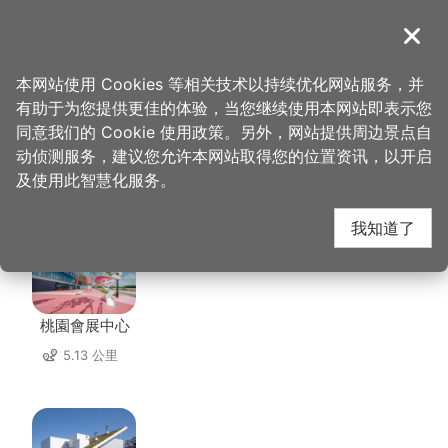
跳
到
導覽
关闭
主
桃园观光导览网
首页
>
想去的地方
>
美食、购物
>
大中坜鹅庄
要
本网站使用 Cookies 等相关技术以持续优化网站服务，并
内
有助于为您提供更佳的体验，当您继续使用本网站即表示您
容
同意我们的 Cookie 使用政策。另外，网站提供周边景点自
大中坜鹅庄 周边景点
区
动侦测服务，建议您允许本网站取得您的位置资讯，以开启
块
及使用此智慧化服务。
共有 101 处景点
我知道了
桃園會展中心
5.13 公里