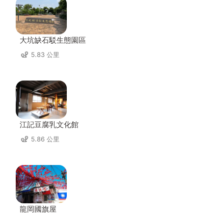
大坑缺石駁生態園區
5.83 公里
江記豆腐乳文化館
5.86 公里
龍岡國旗屋