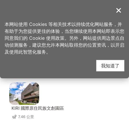
跳
到
導覽
关闭
主
桃园观光导览网
首页
>
想去的地方
>
美食、购物
>
南方庄园渡假饭店
要
本网站使用 Cookies 等相关技术以持续优化网站服务，并
内
有助于为您提供更佳的体验，当您继续使用本网站即表示您
容
南方庄园渡假饭店 周边
同意我们的 Cookie 使用政策。另外，网站提供周边景点自
区
动侦测服务，建议您允许本网站取得您的位置资讯，以开启
块
及使用此智慧化服务。
景点
我知道了
共有 90 处景点
KIRI 國際原住民族文創園區
7.46 公里