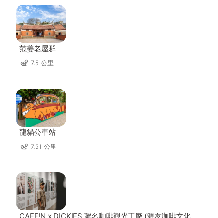
范姜老屋群
7.5 公里
龍貓公車站
7.51 公里
CAFE!N x DICKIES 聯名咖啡觀光工廠 (源友咖啡文化園