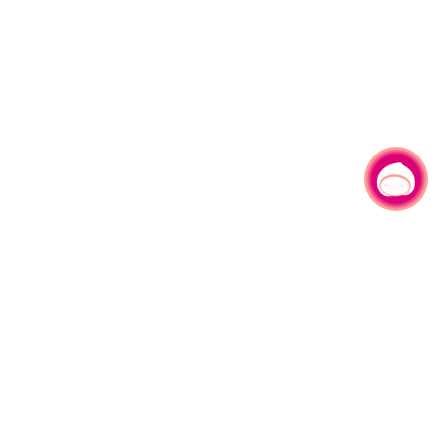
有事问小桃，一起游桃园
330206 桃园市桃园区县府路1号
电话：(03)332-2101#6209