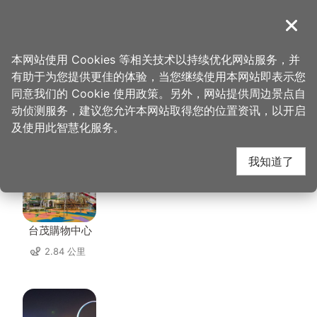
跳
到
導覽
关闭
主
桃园观光导览网
首页
>
想去的地方
>
美食、购物
>
亦然手工皂
要
本网站使用 Cookies 等相关技术以持续优化网站服务，并
内
有助于为您提供更佳的体验，当您继续使用本网站即表示您
容
同意我们的 Cookie 使用政策。另外，网站提供周边景点自
亦然手工皂 周边景点
区
动侦测服务，建议您允许本网站取得您的位置资讯，以开启
块
及使用此智慧化服务。
共有 102 处景点
我知道了
台茂購物中心
2.84 公里