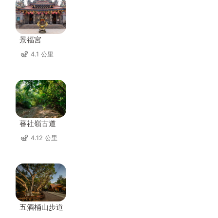
景福宮
4.1 公里
蕃社嶺古道
4.12 公里
五酒桶山步道