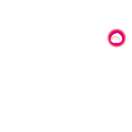
有事问小桃，一起游桃园
|
330206 桃园市桃园区县府路1号
电话：(03)332-2101#6209
服务时间：週一至週五
上午8:00至12:00 下午13:00至17:00