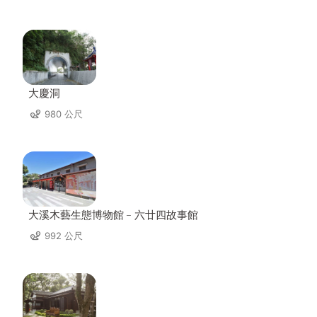
大慶洞
980 公尺
大溪木藝生態博物館﹣六廿四故事館
992 公尺