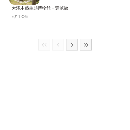
大溪木藝生態博物館﹣壹號館
1 公里