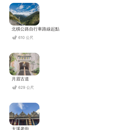
北橫公路自行車路線起點
610 公尺
月眉古道
629 公尺
大溪老街