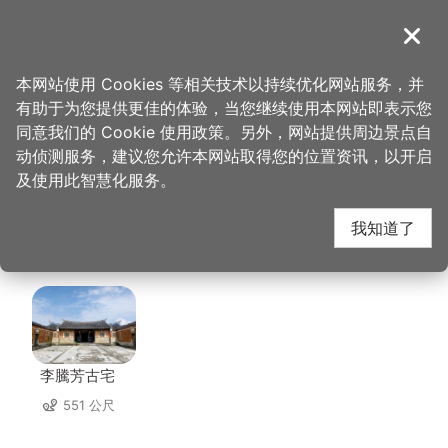
跳
到
導覽
关闭
主
桃园观光导览网
首页
>
想去的地方
>
美食、购物
>
东和音乐体验馆
要
本网站使用 Cookies 等相关技术以持续优化网站服务，并
内
有助于为您提供更佳的体验，当您继续使用本网站即表示您
容
东和音乐体验馆 周边景
同意我们的 Cookie 使用政策。另外，网站提供周边景点自
区
动侦测服务，建议您允许本网站取得您的位置资讯，以开启
块
及使用此智慧化服务。
点
我知道了
共有 120 处景点
李騰芳古宅
551 公尺