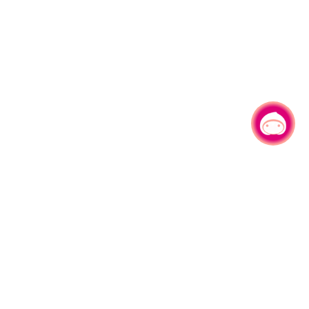
有事问小桃，一起游桃园
|
330206 桃园市桃园区县府路1号
电话：(03)332-2101#6209