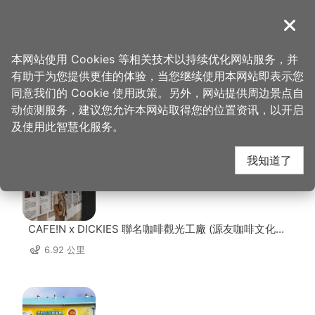
跳
到
導覽
关闭
主
桃园观光导览网
首页
>
想去的地方
>
美食、购物
>
云沧小馆
要
本网站使用 Cookies 等相关技术以持续优化网站服务，并
内
有助于为您提供更佳的体验，当您继续使用本网站即表示您
容
同意我们的 Cookie 使用政策。另外，网站提供周边景点自
云沧小馆 周边景点
区
动侦测服务，建议您允许本网站取得您的位置资讯，以开启
块
及使用此智慧化服务。
共有 141 处景点
我知道了
CAFE!N x DICKIES 聯名咖啡觀光工廠 (源友咖啡文化園
區)
6.92 公里