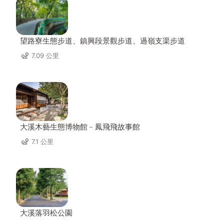
望路寮生態步道、鎮興段景觀步道、過嶺支渠步道
7.09 公里
大溪木藝生態博物館﹣鳳飛飛故事館
7.1 公里
大溪落羽松公園