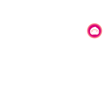
有事问小桃，一起游桃园
|
330206 桃园市桃园区县府路1号
电话：(03)332-2101#6209
服务时间：週一至週五
上午8:00至12:00 下午13:00至17:00