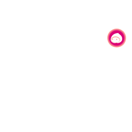
有事问小桃，一起游桃园
|
330206 桃园市桃园区县府路1号
电话：(03)332-2101#6209
服务时间：週一至週五
上午8:00至12:00 下午13:00至17:00