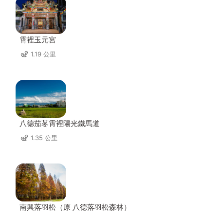
霄裡玉元宮
1.19 公里
八德茄苳霄裡陽光鐵馬道
1.35 公里
南興落羽松（原 八德落羽松森林）