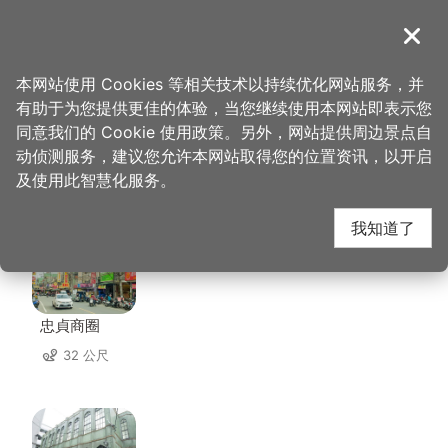
跳
到
導覽
关闭
主
桃园观光导览网
首页
>
想去的地方
>
美食、购物
>
忠贞甩饼
要
本网站使用 Cookies 等相关技术以持续优化网站服务，并
内
有助于为您提供更佳的体验，当您继续使用本网站即表示您
容
同意我们的 Cookie 使用政策。另外，网站提供周边景点自
忠贞甩饼 周边景点
区
动侦测服务，建议您允许本网站取得您的位置资讯，以开启
块
及使用此智慧化服务。
共有 144 处景点
我知道了
忠貞商圈
32 公尺