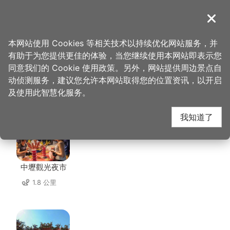
跳
到
導覽
关闭
主
桃园观光导览网
首页
>
想去的地方
>
美食、购物
>
新百王餐厅
要
本网站使用 Cookies 等相关技术以持续优化网站服务，并
内
有助于为您提供更佳的体验，当您继续使用本网站即表示您
容
同意我们的 Cookie 使用政策。另外，网站提供周边景点自
新百王餐厅 周边景点
区
动侦测服务，建议您允许本网站取得您的位置资讯，以开启
块
及使用此智慧化服务。
共有 142 处景点
我知道了
中壢觀光夜市
1.8 公里