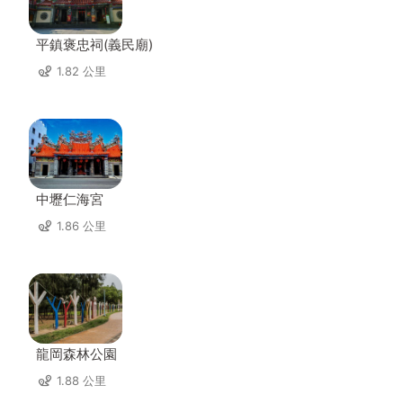
平鎮褒忠祠(義民廟)
1.82 公里
中壢仁海宮
1.86 公里
龍岡森林公園
1.88 公里