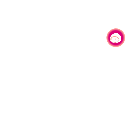
有事问小桃，一起游桃园
|
330206 桃园市桃园区县府路1号
电话：(03)332-2101#6209
服务时间：週一至週五
上午8:00至12:00 下午13:00至17:00