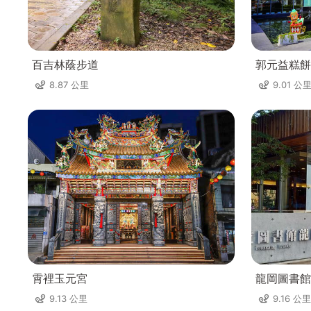
百吉林蔭步道
郭元益糕餅
8.87 公里
9.01 公
霄裡玉元宮
龍岡圖書館
9.13 公里
9.16 公里