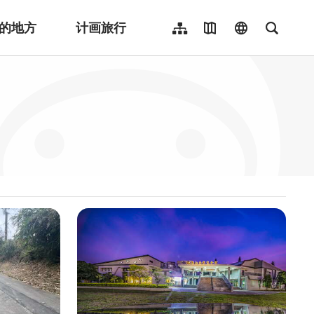
的地方
计画旅行
网站导览
地图导览
language
全文检
繁體中文
English
日本語
한국어
Indonesia
ไทย
Người việt nam