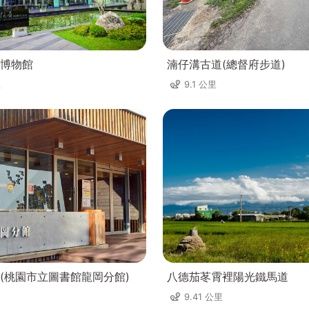
博物館
湳仔溝古道(總督府步道)
里
9.1 公里
(桃園市立圖書館龍岡分館)
八德茄苳霄裡陽光鐵馬道
9.41 公里