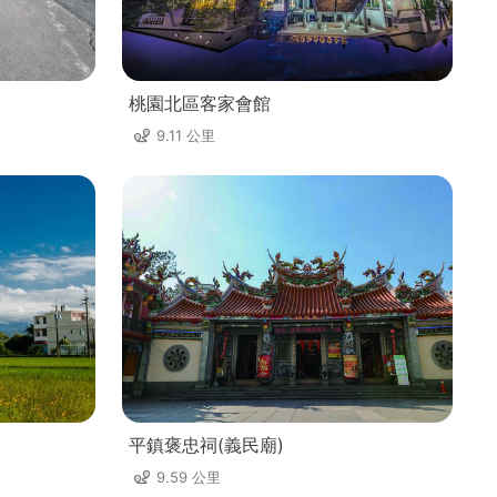
桃園北區客家會館
9.11 公里
平鎮褒忠祠(義民廟)
9.59 公里