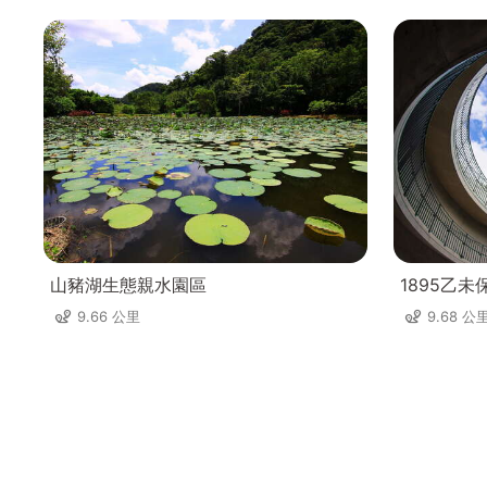
山豬湖生態親水園區
1895乙
9.66 公里
9.68 公