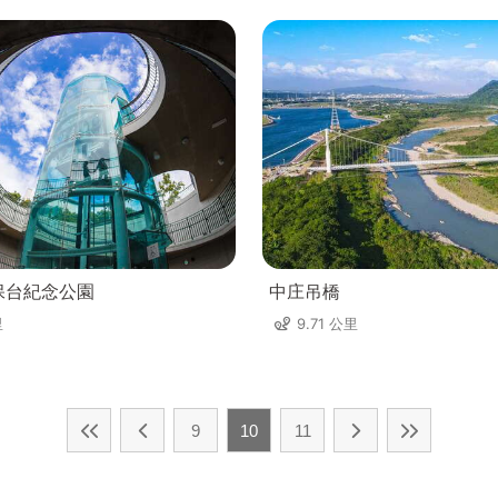
未保台紀念公園
中庄吊橋
里
9.71 公里
9
10
11