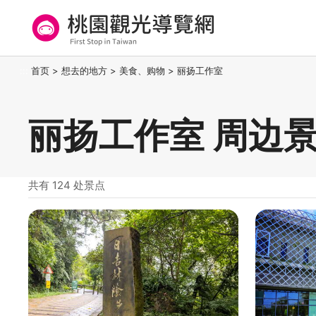
跳
到
主
要
桃园观光导览网
:::
首页
>
想去的地方
>
美食、购物
>
丽扬工作室
内
容
区
丽扬工作室 周边
块
共有 124 处景点