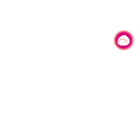
有事问小桃，一起游桃园
|
330206 桃园市桃园区县府路1号
电话：(03)332-2101#6209
服务时间：週一至週五
上午8:00至12:00 下午13:00至17:00