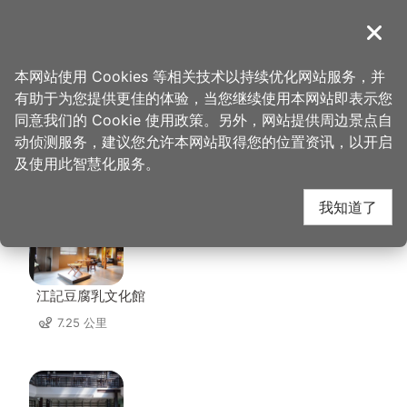
跳
到
導覽
关闭
主
桃园观光导览网
首页
>
想去的地方
>
美食、购物
>
伍角灯小吃
要
本网站使用 Cookies 等相关技术以持续优化网站服务，并
内
有助于为您提供更佳的体验，当您继续使用本网站即表示您
容
同意我们的 Cookie 使用政策。另外，网站提供周边景点自
伍角灯小吃 周边景点
区
动侦测服务，建议您允许本网站取得您的位置资讯，以开启
块
及使用此智慧化服务。
共有 136 处景点
我知道了
江記豆腐乳文化館
7.25 公里