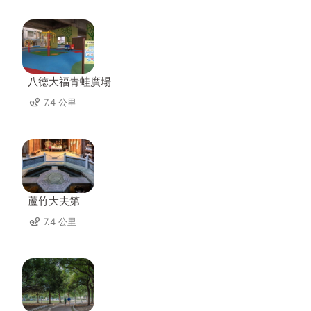
八德大福青蛙廣場
7.4 公里
蘆竹大夫第
7.4 公里