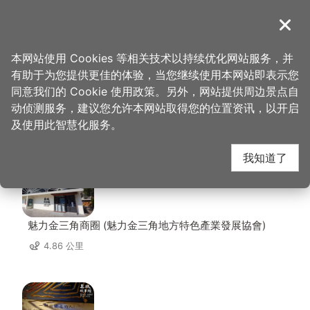
跳
到
導覽
关闭
主
桃园观光导览网
首页
>
想去的地方
>
美食、购物
>
酒厂复古小馆
要
本网站使用 Cookies 等相关技术以持续优化网站服务，并
内
有助于为您提供更佳的体验，当您继续使用本网站即表示您
容
同意我们的 Cookie 使用政策。另外，网站提供周边景点自
酒厂复古小馆 周边景点
区
动侦测服务，建议您允许本网站取得您的位置资讯，以开启
块
及使用此智慧化服务。
共有 115 处景点
我知道了
魅力金三角商圈 (魅力金三角地方特色產業發展協會)
4.86 公里