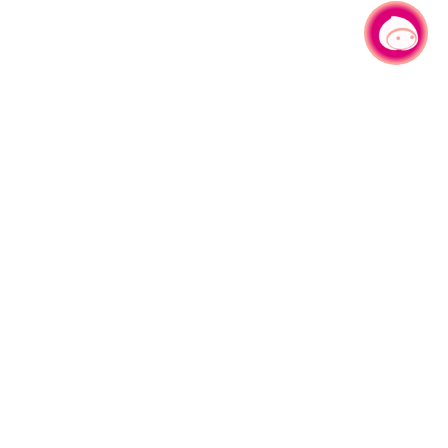
有事问小桃，一起游桃园
330206 桃园市桃园区县府路1号
电话：(03)332-2101#6209
服务时间：週一至週五
上午8:00至12:00 下午13:00至17:00
网站导览
资讯安全政策