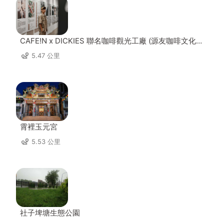
CAFE!N x DICKIES 聯名咖啡觀光工廠 (源友咖啡文化園
區)
5.47 公里
霄裡玉元宮
5.53 公里
社子埤塘生態公園