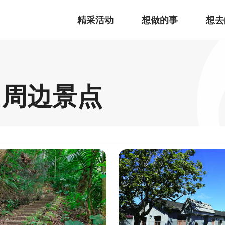
精采活动
想做的事
想去
 周边景点