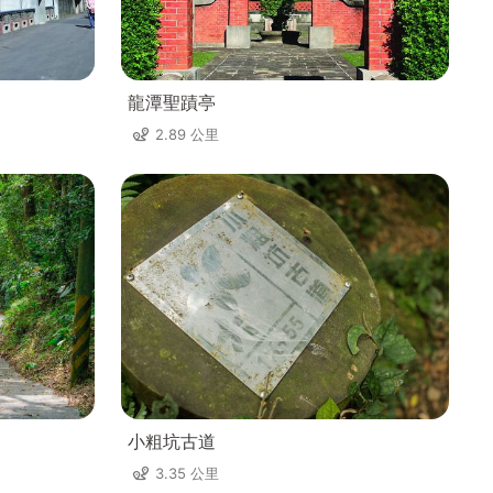
龍潭聖蹟亭
2.89 公里
小粗坑古道
3.35 公里