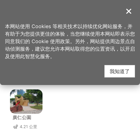
跳
到
導覽
关闭
主
桃园观光导览网
首页
>
想去的地方
>
美食、购物
>
郭元益糕饼博物馆
要
本网站使用 Cookies 等相关技术以持续优化网站服务，并
内
有助于为您提供更佳的体验，当您继续使用本网站即表示您
容
郭元益糕饼博物馆 周边
同意我们的 Cookie 使用政策。另外，网站提供周边景点自
区
动侦测服务，建议您允许本网站取得您的位置资讯，以开启
块
及使用此智慧化服务。
景点
我知道了
共有 84 处景点
廣仁公園
4.21 公里