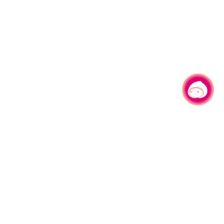
有事问小桃，一起游桃园
330206 桃园市桃园区县府路1号
电话：(03)332-2101#6209