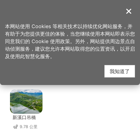
跳
到
導覽
关闭
主
桃园观光导览网
首页
>
想去的地方
>
美食、购物
>
大溪鹅庄客家餐馆
要
本网站使用 Cookies 等相关技术以持续优化网站服务，并
内
有助于为您提供更佳的体验，当您继续使用本网站即表示您
容
大溪鹅庄客家餐馆 周边
同意我们的 Cookie 使用政策。另外，网站提供周边景点自
区
动侦测服务，建议您允许本网站取得您的位置资讯，以开启
块
及使用此智慧化服务。
景点
我知道了
共有 123 处景点
新溪口吊橋
9.78 公里