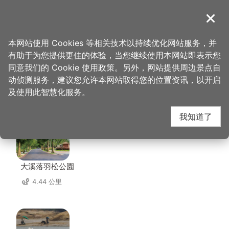
跳
到
導覽
关闭
主
桃园观光导览网
首页
>
想去的地方
>
美食、购物
>
南园活鱼餐厅
要
本网站使用 Cookies 等相关技术以持续优化网站服务，并
内
有助于为您提供更佳的体验，当您继续使用本网站即表示您
容
同意我们的 Cookie 使用政策。另外，网站提供周边景点自
南园活鱼餐厅 周边景点
区
动侦测服务，建议您允许本网站取得您的位置资讯，以开启
块
及使用此智慧化服务。
共有 95 处景点
我知道了
大溪落羽松公園
4.44 公里