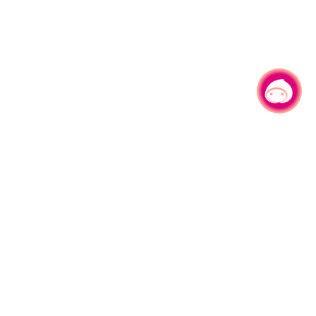
有事问小桃，一起游桃园
330206 桃园市桃园区县府路1号
电话：(03)332-2101#6209
服务时间：週一至週五
上午8:00至12:00 下午13:00至17:00