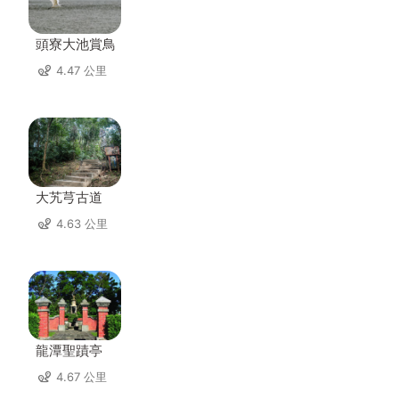
頭寮大池賞鳥
4.47 公里
大艽芎古道
4.63 公里
龍潭聖蹟亭
4.67 公里