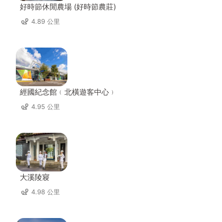
好時節休閒農場 (好時節農莊)
4.89 公里
經國紀念館﹙北橫遊客中心﹚
4.95 公里
大溪陵寢
4.98 公里