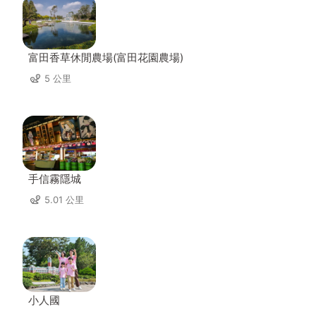
富田香草休閒農場(富田花園農場)
5 公里
手信霧隱城
5.01 公里
小人國