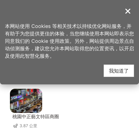
跳
到
導覽
关闭
主
桃园观光导览网
首页
>
想去的地方
>
美食、购物
>
贝里斯义大利面餐厅
要
本网站使用 Cookies 等相关技术以持续优化网站服务，并
内
有助于为您提供更佳的体验，当您继续使用本网站即表示您
容
贝里斯义大利面餐厅 周
同意我们的 Cookie 使用政策。另外，网站提供周边景点自
区
动侦测服务，建议您允许本网站取得您的位置资讯，以开启
块
及使用此智慧化服务。
边景点
我知道了
共有 108 处景点
桃園中正藝文特區商圈
3.87 公里