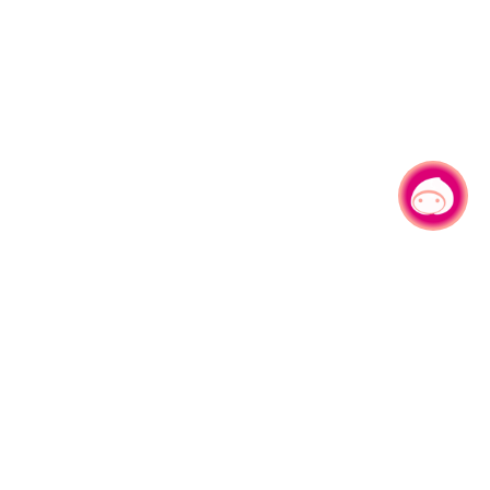
有事问小桃，一起游桃园
330206 桃园市桃园区县府路1号
电话：(03)332-2101#6209