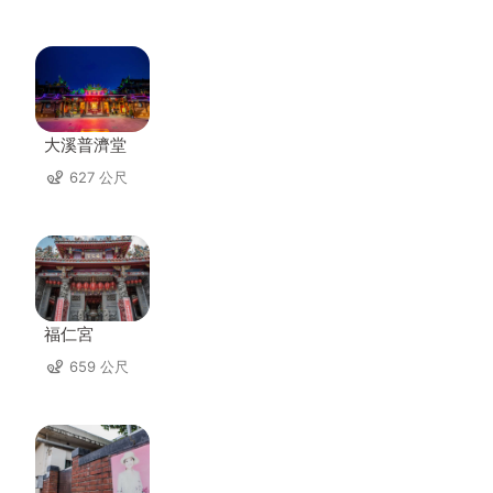
大溪普濟堂
627 公尺
福仁宮
659 公尺