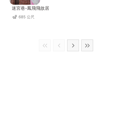
迷宮巷-鳳飛飛故居
685 公尺