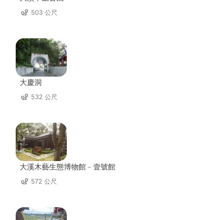
503 公尺
大慶洞
532 公尺
大溪木藝生態博物館﹣壹號館
572 公尺