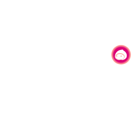
有事问小桃，一起游桃园
|
330206 桃园市桃园区县府路1号
电话：(03)332-2101#6209