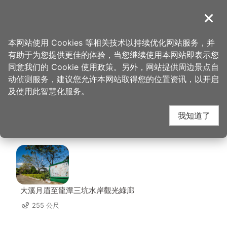
跳
到
導覽
关闭
主
桃园观光导览网
首页
>
想去的地方
>
美食、购物
>
大溪全家福海鲜餐厅
要
本网站使用 Cookies 等相关技术以持续优化网站服务，并
内
有助于为您提供更佳的体验，当您继续使用本网站即表示您
容
大溪全家福海鲜餐厅 周
同意我们的 Cookie 使用政策。另外，网站提供周边景点自
区
动侦测服务，建议您允许本网站取得您的位置资讯，以开启
块
及使用此智慧化服务。
边景点
我知道了
共有 130 处景点
大溪月眉至龍潭三坑水岸觀光綠廊
255 公尺