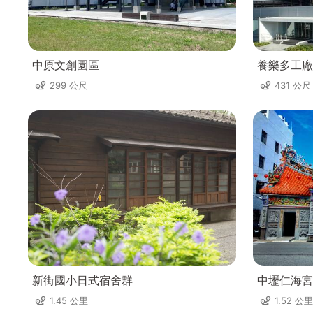
中原文創園區
養樂多工廠
299 公尺
431 公尺
新街國小日式宿舍群
中壢仁海宮
1.45 公里
1.52 公里