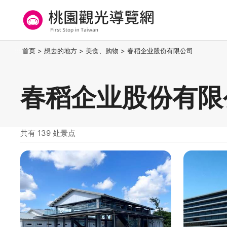
跳
到
主
要
桃园观光导览网
:::
首页
>
想去的地方
>
美食、购物
>
春稻企业股份有限公司
内
容
区
春稻企业股份有限
块
共有 139 处景点