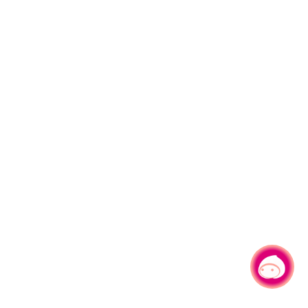
有事问小桃，一起游桃园
|