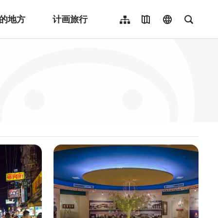
的地方
计画旅行
网站导览
地图导览
language
全文检
繁體中文
English
日本語
한국어
Indonesia
ไทย
Người việt nam