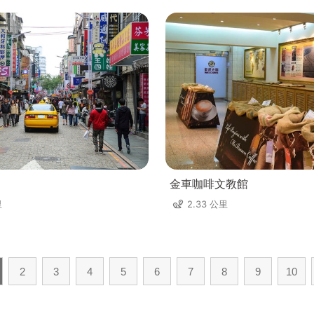
金車咖啡文教館
里
2.33 公里
2
3
4
5
6
7
8
9
10