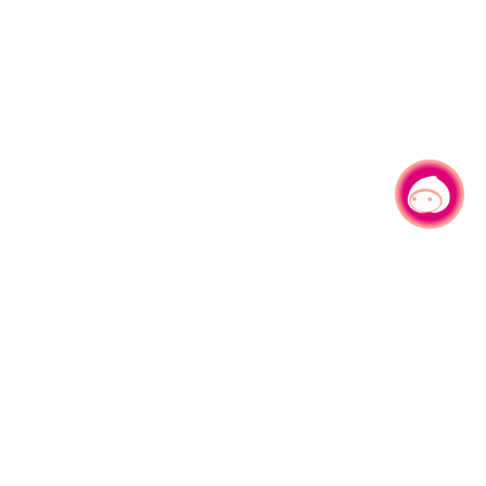
有事问小桃，一起游桃园
330206 桃园市桃园区县府路1号
电话：(03)332-2101#6209