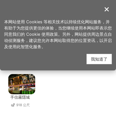
跳
到
導覽
关闭
主
桃园观光导览网
首页
>
想去的地方
>
美食、购物
>
台湾京瓷-千塘窑
要
本网站使用 Cookies 等相关技术以持续优化网站服务，并
内
有助于为您提供更佳的体验，当您继续使用本网站即表示您
容
台湾京瓷-千塘窑 周边
同意我们的 Cookie 使用政策。另外，网站提供周边景点自
区
动侦测服务，建议您允许本网站取得您的位置资讯，以开启
块
及使用此智慧化服务。
景点
我知道了
共有 149 处景点
手信霧隱城
918 公尺