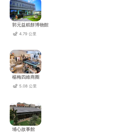
郭元益糕餅博物館
4.79 公里
楊梅四維商圈
5.08 公里
埔心故事館