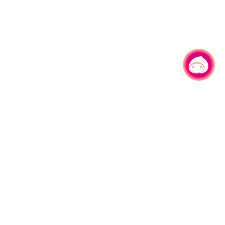
有事问小桃，一起游桃园
330206 桃园市桃园区县府路1号
电话：(03)332-2101#6209
服务时间：週一至週五
上午8:00至12:00 下午13:00至17:00