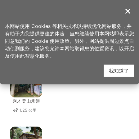
跳
到
導覽
关闭
主
桃园观光导览网
首页
>
想去的地方
>
美食、购物
>
双霖茶庄
要
本网站使用 Cookies 等相关技术以持续优化网站服务，并
内
有助于为您提供更佳的体验，当您继续使用本网站即表示您
容
同意我们的 Cookie 使用政策。另外，网站提供周边景点自
双霖茶庄 周边景点
区
动侦测服务，建议您允许本网站取得您的位置资讯，以开启
块
及使用此智慧化服务。
共有 40 处景点
我知道了
秀才登山步道
1.25 公里