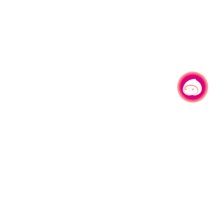
有事问小桃，一起游桃园
330206 桃园市桃园区县府路1号
电话：(03)332-2101#6209