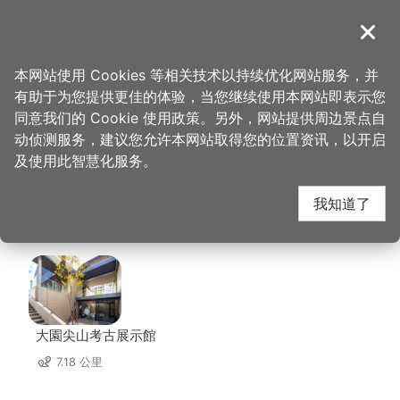
跳
到
導覽
关闭
主
桃园观光导览网
首页
>
想去的地方
>
美食、购物
>
豆之家食品科技股份有限公司
要
本网站使用 Cookies 等相关技术以持续优化网站服务，并
内
有助于为您提供更佳的体验，当您继续使用本网站即表示您
容
豆之家食品科技股份有
同意我们的 Cookie 使用政策。另外，网站提供周边景点自
区
动侦测服务，建议您允许本网站取得您的位置资讯，以开启
块
及使用此智慧化服务。
限公司 周边景点
我知道了
共有 91 处景点
大園尖山考古展示館
7.18 公里