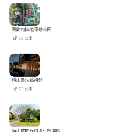
國防砲陣地運動公園
7.2 公里
橫山書法藝術館
7.2 公里
龜山苗圃綠環境生態園區