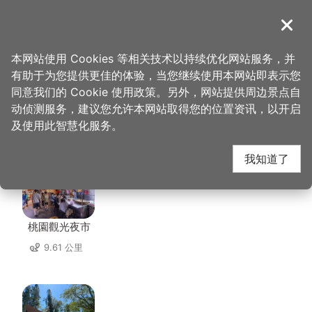
跳
到
導覽
关闭
主
桃园观光导览网
首页
>
想去的地方
>
美食、购物
>
中平素食之家
要
本网站使用 Cookies 等相关技术以持续优化网站服务，并
内
有助于为您提供更佳的体验，当您继续使用本网站即表示您
容
同意我们的 Cookie 使用政策。另外，网站提供周边景点自
中平素食之家 周边景点
区
动侦测服务，建议您允许本网站取得您的位置资讯，以开启
块
及使用此智慧化服务。
共有 139 处景点
我知道了
桃園觀光夜市
9.61 公里