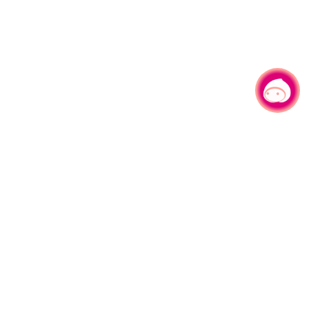
有事问小桃，一起游桃园
|
330206 桃园市桃园区县府路1号
电话：(03)332-2101#6209
服务时间：週一至週五
上午8:00至12:00 下午13:00至17:00