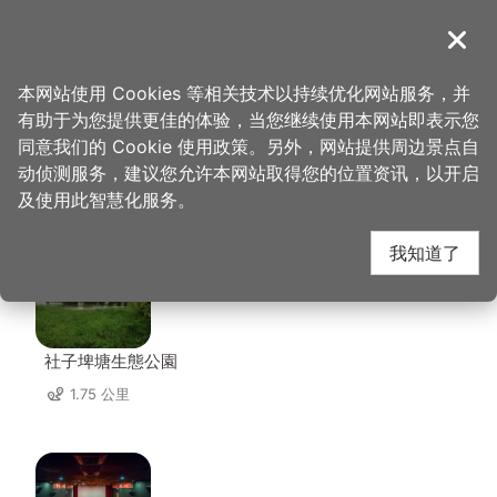
跳
到
導覽
关闭
主
桃园观光导览网
首页
>
想去的地方
>
美食、购物
>
阿静忠贞米干
要
本网站使用 Cookies 等相关技术以持续优化网站服务，并
内
有助于为您提供更佳的体验，当您继续使用本网站即表示您
容
同意我们的 Cookie 使用政策。另外，网站提供周边景点自
阿静忠贞米干 周边景点
区
动侦测服务，建议您允许本网站取得您的位置资讯，以开启
块
及使用此智慧化服务。
共有 142 处景点
我知道了
社子埤塘生態公園
1.75 公里