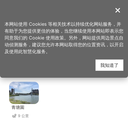
跳
到
導覽
关闭
主
桃园观光导览网
首页
>
想去的地方
>
美食、购物
>
大汉馔云南拉面馆
要
本网站使用 Cookies 等相关技术以持续优化网站服务，并
内
有助于为您提供更佳的体验，当您继续使用本网站即表示您
容
大汉馔云南拉面馆 周边
同意我们的 Cookie 使用政策。另外，网站提供周边景点自
区
动侦测服务，建议您允许本网站取得您的位置资讯，以开启
块
及使用此智慧化服务。
景点
我知道了
共有 145 处景点
青塘園
9 公里