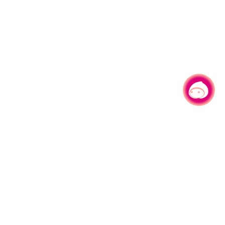
有事问小桃，一起游桃园
330206 桃园市桃园区县府路1号
电话：(03)332-2101#6209