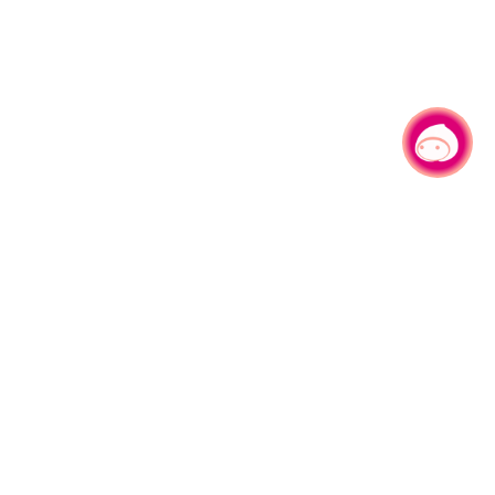
有事问小桃，一起游桃园
330206 桃园市桃园区县府路1号
电话：(03)332-2101#6209
服务时间：週一至週五
上午8:00至12:00 下午13:00至17:00