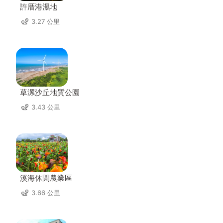
許厝港濕地
3.27 公里
草漯沙丘地質公園
3.43 公里
溪海休閒農業區
3.66 公里