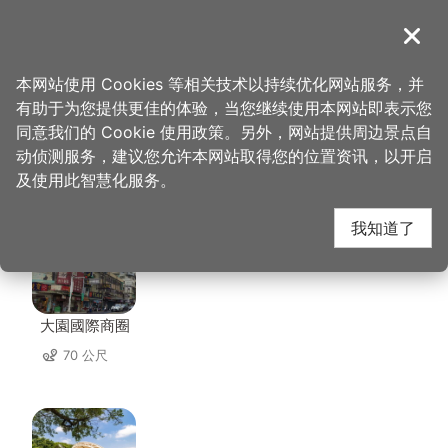
跳
到
導覽
关闭
主
桃园观光导览网
首页
>
想去的地方
>
美食、购物
>
大园商圈
要
本网站使用 Cookies 等相关技术以持续优化网站服务，并
内
有助于为您提供更佳的体验，当您继续使用本网站即表示您
容
同意我们的 Cookie 使用政策。另外，网站提供周边景点自
大园商圈 周边景点
区
动侦测服务，建议您允许本网站取得您的位置资讯，以开启
块
及使用此智慧化服务。
共有 47 处景点
我知道了
大園國際商圈
70 公尺