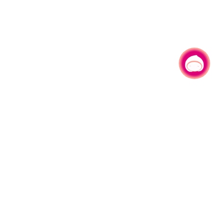
有事问小桃，一起游桃园
330206 桃园市桃园区县府路1号
电话：(03)332-2101#6209
服务时间：週一至週五
上午8:00至12:00 下午13:00至17:00