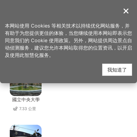
跳
到
導覽
关闭
主
桃园观光导览网
首页
>
想去的地方
>
美食、购物
>
忠贞商圈
要
本网站使用 Cookies 等相关技术以持续优化网站服务，并
内
有助于为您提供更佳的体验，当您继续使用本网站即表示您
容
同意我们的 Cookie 使用政策。另外，网站提供周边景点自
忠贞商圈 周边景点
区
动侦测服务，建议您允许本网站取得您的位置资讯，以开启
块
及使用此智慧化服务。
共有 143 处景点
我知道了
國立中央大學
7.33 公里