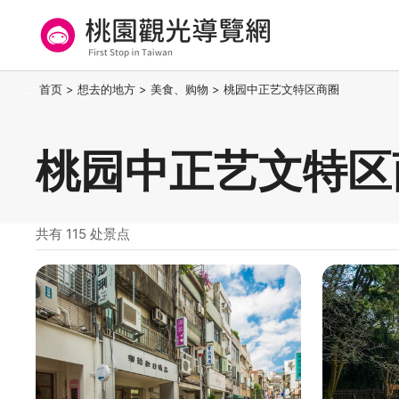
跳
到
主
要
桃园观光导览网
:::
首页
>
想去的地方
>
美食、购物
>
桃园中正艺文特区商圈
内
容
区
桃园中正艺文特区
块
共有 115 处景点