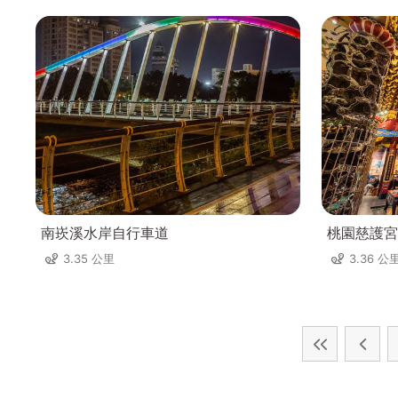
南崁溪水岸自行車道
桃園慈護宮
3.35 公里
3.36 公