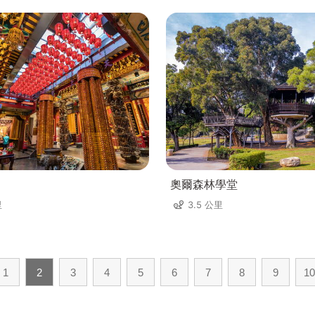
奧爾森林學堂
里
3.5 公里
1
2
3
4
5
6
7
8
9
10