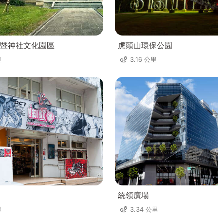
暨神社文化園區
虎頭山環保公園
里
3.16 公里
統領廣場
里
3.34 公里