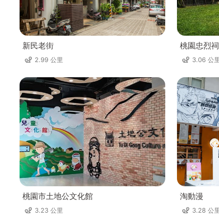
新民老街
桃園忠烈祠
2.99 公里
3.06 公
桃園市土地公文化館
淘動漫
3.23 公里
3.28 公