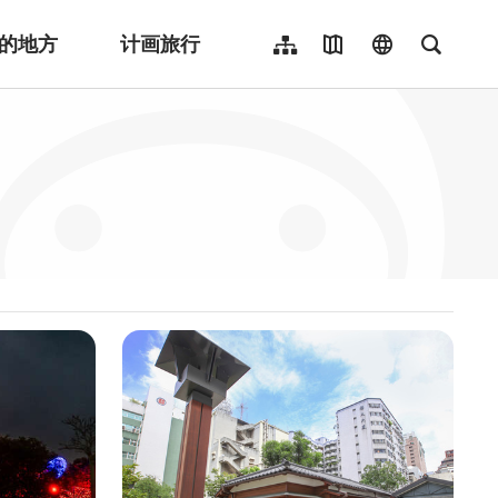
的地方
计画旅行
网站导览
地图导览
language
全文检
繁體中文
English
日本語
한국어
Indonesia
ไทย
Người việt nam