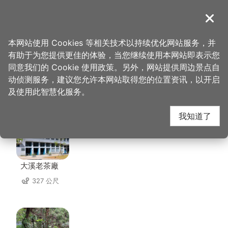
跳
到
導覽
关闭
主
桃园观光导览网
首页
>
想去的地方
>
美食、购物
>
大三民餐厅
要
本网站使用 Cookies 等相关技术以持续优化网站服务，并
内
有助于为您提供更佳的体验，当您继续使用本网站即表示您
容
同意我们的 Cookie 使用政策。另外，网站提供周边景点自
大三民餐厅 周边景点
区
动侦测服务，建议您允许本网站取得您的位置资讯，以开启
块
及使用此智慧化服务。
共有 92 处景点
我知道了
大溪老茶廠
327 公尺