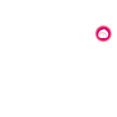
有事问小桃，一起游桃园
|
330206 桃园市桃园区县府路1号
电话：(03)332-2101#6209
服务时间：週一至週五
上午8:00至12:00 下午13:00至17:00