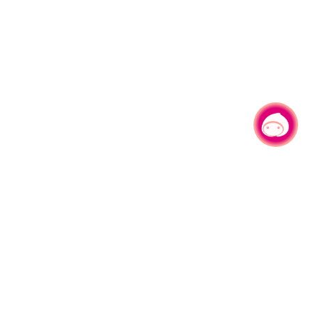
有事问小桃，一起游桃园
|
330206 桃园市桃园区县府路1号
电话：(03)332-2101#6209