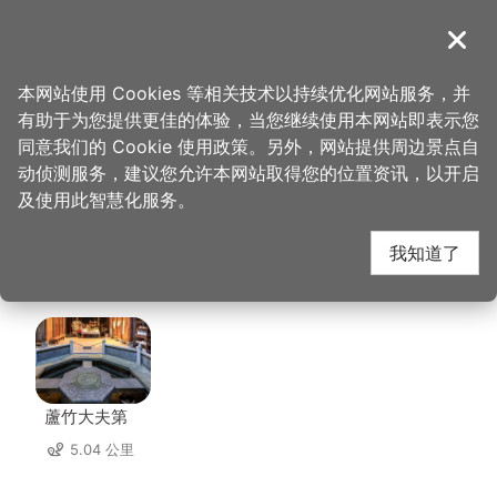
跳
到
導覽
关闭
主
桃园观光导览网
首页
>
想去的地方
>
美食、购物
>
力锻金家传眷村味
要
本网站使用 Cookies 等相关技术以持续优化网站服务，并
内
有助于为您提供更佳的体验，当您继续使用本网站即表示您
容
力锻金家传眷村味 周边
同意我们的 Cookie 使用政策。另外，网站提供周边景点自
区
动侦测服务，建议您允许本网站取得您的位置资讯，以开启
块
及使用此智慧化服务。
景点
我知道了
共有 95 处景点
蘆竹大夫第
5.04 公里