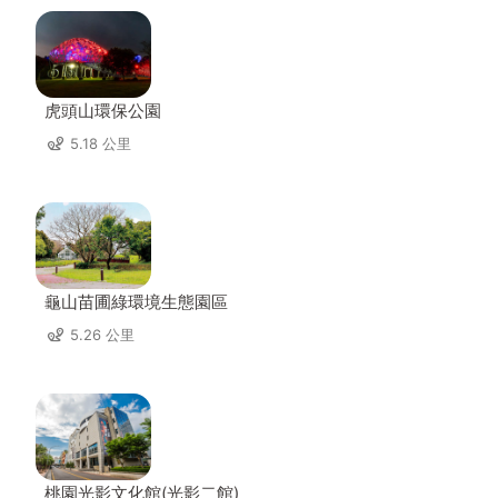
虎頭山環保公園
5.18 公里
龜山苗圃綠環境生態園區
5.26 公里
桃園光影文化館(光影二館)