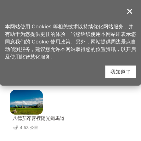
跳
到
導覽
关闭
主
桃园观光导览网
首页
>
想去的地方
>
美食、购物
>
俪恩国际有限公司 (甘心乐意)
要
本网站使用 Cookies 等相关技术以持续优化网站服务，并
内
有助于为您提供更佳的体验，当您继续使用本网站即表示您
容
俪恩国际有限公司 (甘
同意我们的 Cookie 使用政策。另外，网站提供周边景点自
区
动侦测服务，建议您允许本网站取得您的位置资讯，以开启
块
及使用此智慧化服务。
心乐意) 周边景点
我知道了
共有 146 处景点
八德茄苳霄裡陽光鐵馬道
4.53 公里