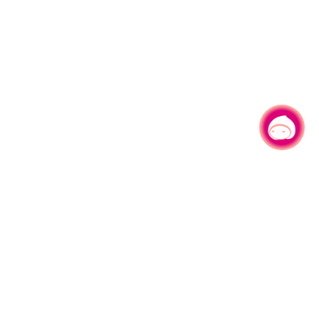
有事问小桃，一起游桃园
|
330206 桃园市桃园区县府路1号
电话：(03)332-2101#6209