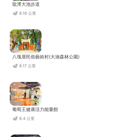
龍潭大池步道
8.16 公里
八塊厝民俗藝術村(大湳森林公園)
8.17 公里
葡萄王健康活力能量館
8.4 公里