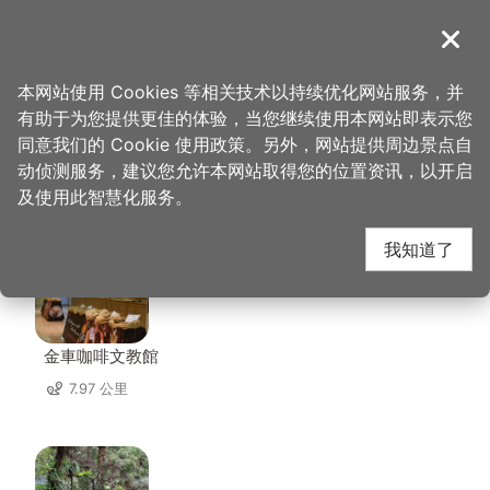
跳
到
導覽
关闭
主
桃园观光导览网
首页
>
想去的地方
>
美食、购物
>
卡萨义式披萨
要
本网站使用 Cookies 等相关技术以持续优化网站服务，并
内
有助于为您提供更佳的体验，当您继续使用本网站即表示您
容
同意我们的 Cookie 使用政策。另外，网站提供周边景点自
卡萨义式披萨 周边景点
区
动侦测服务，建议您允许本网站取得您的位置资讯，以开启
块
及使用此智慧化服务。
共有 121 处景点
我知道了
金車咖啡文教館
7.97 公里