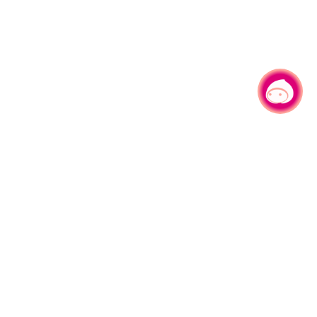
有事问小桃，一起游桃园
330206 桃园市桃园区县府路1号
电话：(03)332-2101#6209
服务时间：週一至週五
上午8:00至12:00 下午13:00至17:00