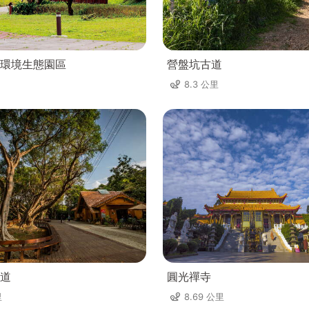
環境生態園區
營盤坑古道
8.3 公里
道
圓光禪寺
里
8.69 公里