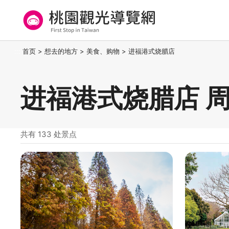
跳
到
主
要
桃园观光导览网
:::
首页
>
想去的地方
>
美食、购物
>
进福港式烧腊店
内
容
区
进福港式烧腊店 
块
共有 133 处景点