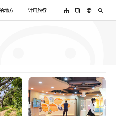
的地方
计画旅行
网站导览
地图导览
language
全文检
繁體中文
English
日本語
한국어
Indonesia
ไทย
Người việt nam