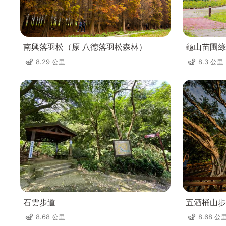
南興落羽松（原 八德落羽松森林）
龜山苗圃綠
8.29 公里
8.3 公里
石雲步道
五酒桶山步
8.68 公里
8.68 公