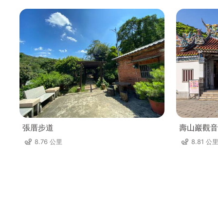
張厝步道
壽山巖觀音
8.76 公里
8.81 公