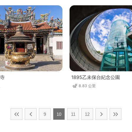
寺
1895乙未保台紀念公園
里
8.83 公里
9
10
11
12