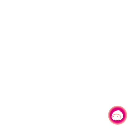
有事问小桃，一起游桃园
|