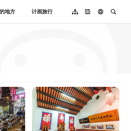
的地方
计画旅行
网站导览
地图导览
language
全文检
繁體中文
English
日本語
한국어
Indonesia
ไทย
Người việt nam