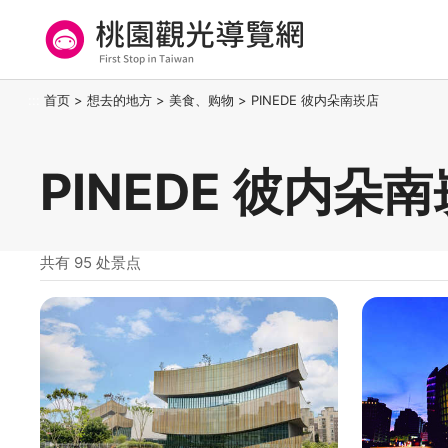
跳
到
主
要
桃园观光导览网
:::
首页
>
想去的地方
>
美食、购物
>
PINEDE 彼内朵南崁店
内
容
区
PINEDE 彼内朵
块
共有 95 处景点