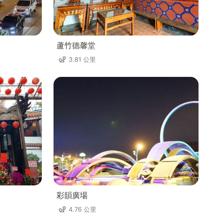
蘆竹德馨堂
3.81 公里
彩韻廣場
4.76 公里