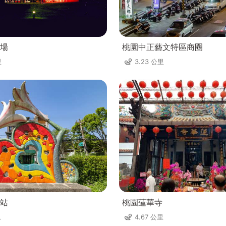
場
桃園中正藝文特區商圈
里
3.23 公里
站
桃園蓮華寺
里
4.67 公里