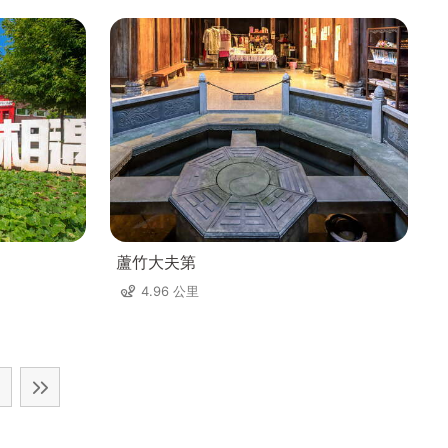
蘆竹大夫第
4.96 公里