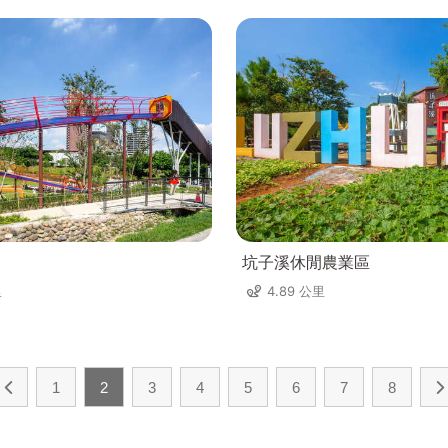
坑子溪休閒農業區
里
4.89 公里
1
2
3
4
5
6
7
8