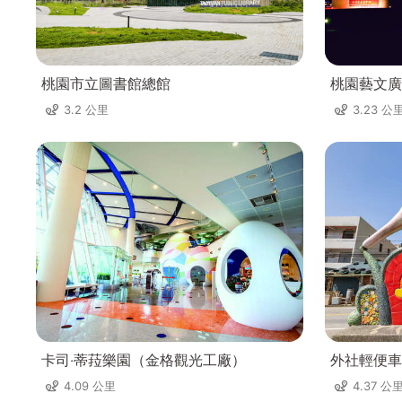
桃園市立圖書館總館
桃園藝文廣
3.2 公里
3.23 公
卡司‧蒂菈樂園（金格觀光工廠）
外社輕便車
4.09 公里
4.37 公