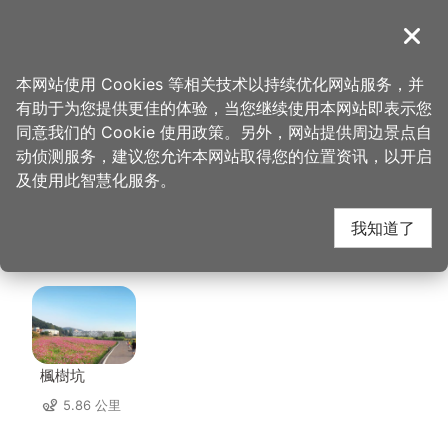
跳
到
導覽
关闭
主
桃园观光导览网
首页
>
想去的地方
>
美食、购物
>
福容大饭店 桃园机场捷运 A8-A Bar
要
本网站使用 Cookies 等相关技术以持续优化网站服务，并
内
有助于为您提供更佳的体验，当您继续使用本网站即表示您
容
福容大饭店 桃园机场捷
同意我们的 Cookie 使用政策。另外，网站提供周边景点自
区
动侦测服务，建议您允许本网站取得您的位置资讯，以开启
块
及使用此智慧化服务。
运 A8-A Bar 周边景点
我知道了
共有 64 处景点
楓樹坑
5.86 公里