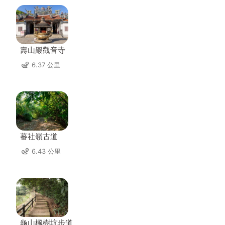
壽山巖觀音寺
6.37 公里
蕃社嶺古道
6.43 公里
龜山楓樹坑步道