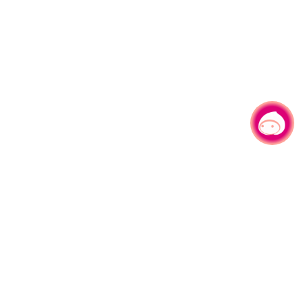
有事问小桃，一起游桃园
|
330206 桃园市桃园区县府路1号
电话：(03)332-2101#6209