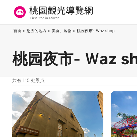
跳
到
主
要
桃园观光导览网
:::
首页
>
想去的地方
>
美食、购物
>
桃园夜市- Ｗaz shop
内
容
区
桃园夜市- Ｗaz s
块
共有 115 处景点