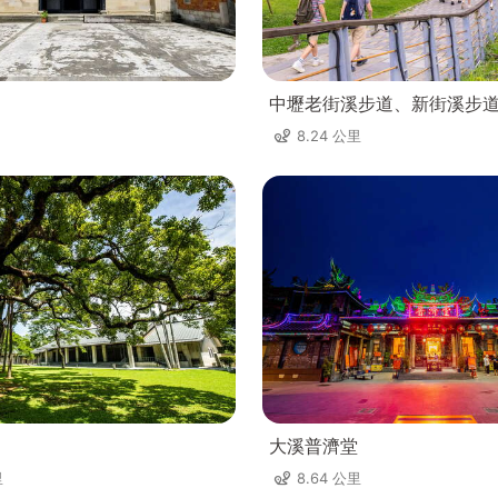
中壢老街溪步道、新街溪步
8.24 公里
大溪普濟堂
里
8.64 公里