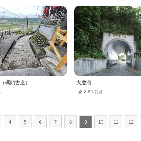
（碼頭古道）
大慶洞
里
8.69 公里
4
5
6
7
8
9
10
11
12