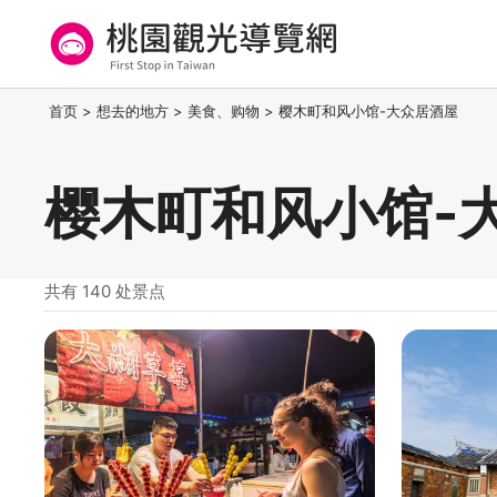
跳
到
主
要
桃园观光导览网
:::
首页
>
想去的地方
>
美食、购物
>
樱木町和风小馆-大众居酒屋
内
容
区
樱木町和风小馆-
块
共有 140 处景点