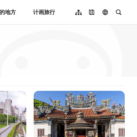
的地方
计画旅行
网站导览
地图导览
language
全文检
繁體中文
English
日本語
한국어
Indonesia
ไทย
Người việt nam