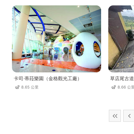
卡司‧蒂菈樂園（金格觀光工廠）
草店尾古道
8.65 公里
8.66 公