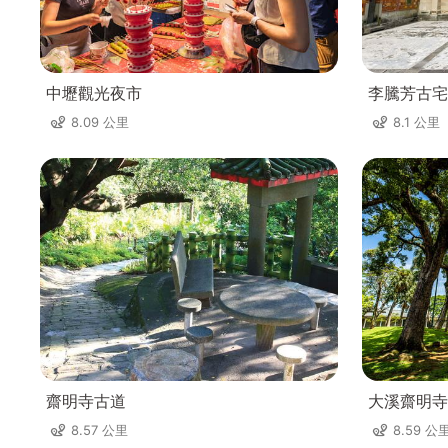
中壢觀光夜市
李騰芳古宅
8.09 公里
8.1 公里
齋明寺古道
大溪齋明寺
8.57 公里
8.59 公