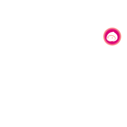
有事问小桃，一起游桃园
330206 桃园市桃园区县府路1号
电话：(03)332-2101#6209
服务时间：週一至週五
上午8:00至12:00 下午13:00至17:00