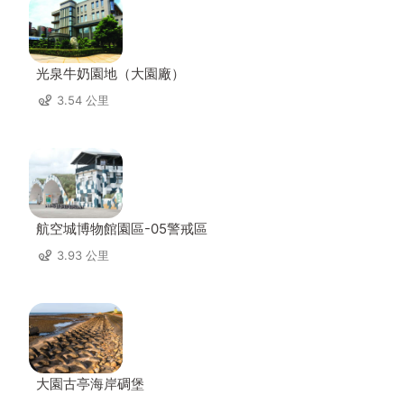
光泉牛奶園地（大園廠）
3.54 公里
航空城博物館園區-05警戒區
3.93 公里
大園古亭海岸碉堡