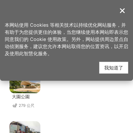
跳
到
導覽
关闭
主
桃园观光导览网
首页
>
想去的地方
>
美食、购物
>
麦你面子小吃
要
本网站使用 Cookies 等相关技术以持续优化网站服务，并
内
有助于为您提供更佳的体验，当您继续使用本网站即表示您
容
同意我们的 Cookie 使用政策。另外，网站提供周边景点自
麦你面子小吃 周边景点
区
动侦测服务，建议您允许本网站取得您的位置资讯，以开启
块
及使用此智慧化服务。
共有 49 处景点
我知道了
大園公園
279 公尺