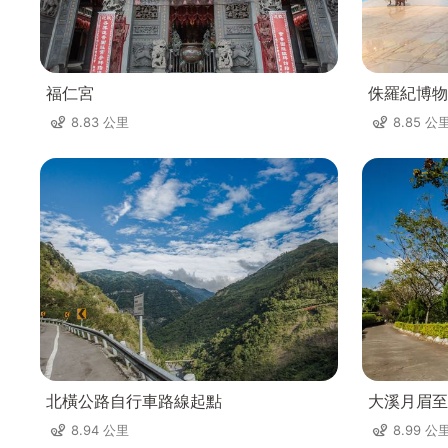
福仁宮
侏羅紀博物
8.83 公里
8.85 公
北橫公路自行車路線起點
大溪月眉至
8.94 公里
8.99 公