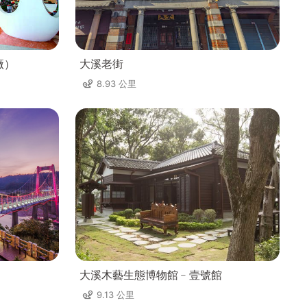
廠）
大溪老街
8.93 公里
大溪木藝生態博物館﹣壹號館
9.13 公里