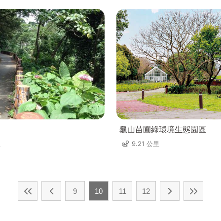
龜山苗圃綠環境生態園區
里
9.21 公里
9
10
11
12