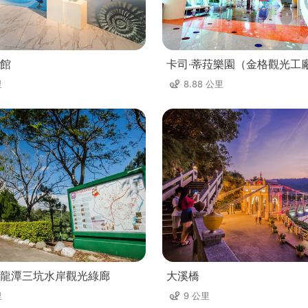
館
卡司‧蒂菈樂園（金格觀光工
里
8.88 公里
龍潭三坑水岸觀光綠廊
大溪橋
里
9 公里