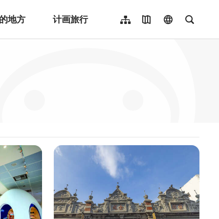
的地方
计画旅行
网站导览
地图导览
language
全文检
繁體中文
English
日本語
한국어
Indonesia
ไทย
Người việt nam