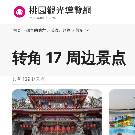
跳
到
主
要
桃园观光导览网
:::
首页
>
想去的地方
>
美食、购物
>
转角 17
内
容
区
转角 17 周边景点
块
共有 139 处景点