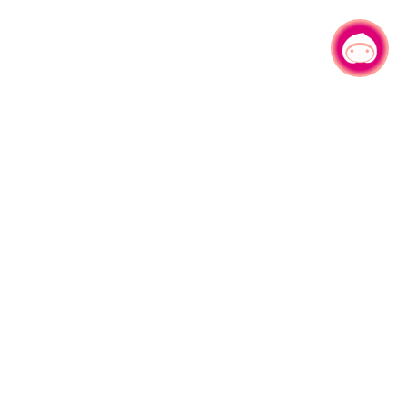
有事问小桃，一起游桃园
|
园区县府路1号
网站导览
1#6209
资讯安全政策
週五
隐私权政策
午13:00至17:00
参访人次
4,528,444