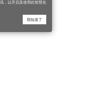
讯，以开启及使用此智慧化
我知道了
在这里找到我们
330206 桃园市桃
电话：(03)332-210
游桃园
Instagram
服务时间：週一至
园风景区管理处
YouTube
上午8:00至12:00 下
游桃园
市政信箱