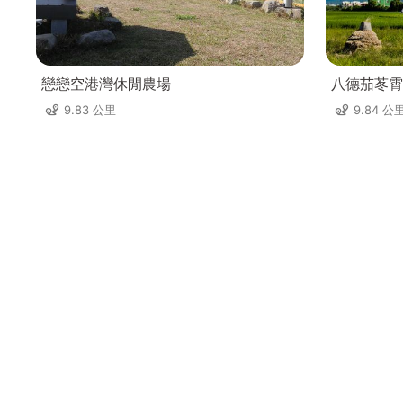
戀戀空港灣休閒農場
八德茄苳霄
9.83 公里
9.84 公