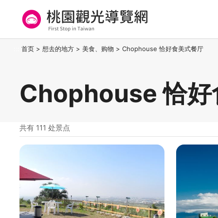
跳
到
主
要
桃园观光导览网
:::
首页
>
想去的地方
>
美食、购物
>
Chophouse 恰好食美式餐厅
内
容
区
Chophouse 
块
共有 111 处景点