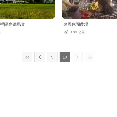
裡陽光鐵馬道
泉園休閒農場
里
9.89 公里
9
10