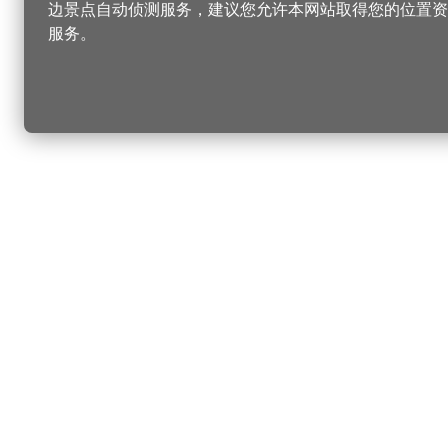
边景点自动侦测服务，建议您允许本网站取得您的位置资
服务。
更改您的语言
您可以
乐
选择语言
▼
桃
乐