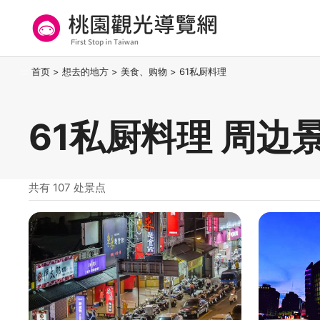
跳
到
主
要
桃园观光导览网
:::
首页
>
想去的地方
>
美食、购物
>
61私厨料理
内
容
区
61私厨料理 周边
块
共有 107 处景点