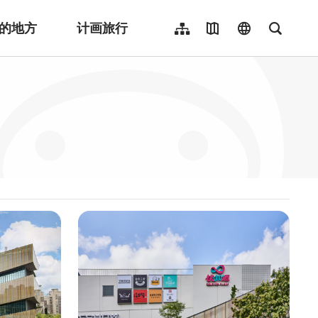
的地方
计画旅行
网站导览
地图导览
language
全文检
繁體中文
English
日本語
한국어
Indonesia
ไทย
Người việt nam