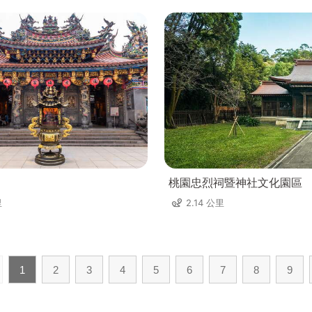
桃園忠烈祠暨神社文化園區
里
2.14 公里
1
2
3
4
5
6
7
8
9