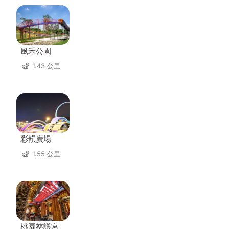
風禾公園
1.43 公里
彩韻廣場
1.55 公里
桃園慈護宮