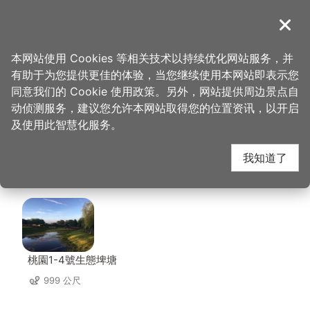
跳
到
導覽
关闭
主
桃园观光导览网
首页
>
想去的地方
>
美食、购物
>
初。手作牛肉拉面
要
本网站使用 Cookies 等相关技术以持续优化网站服务，并
内
有助于为您提供更佳的体验，当您继续使用本网站即表示您
容
初。手作牛肉拉面 周边
同意我们的 Cookie 使用政策。另外，网站提供周边景点自
区
动侦测服务，建议您允许本网站取得您的位置资讯，以开启
块
及使用此智慧化服务。
景点
我知道了
共有 131 处景点
桃園1-4號生態埤塘
999 公尺