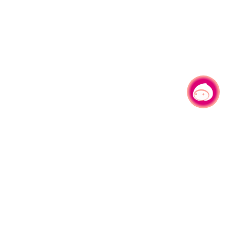
有事问小桃，一起游桃园
330206 桃园市桃园区县府路1号
电话：(03)332-2101#6209