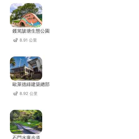
鑊篤陂塘生態公園
8.91 公里
歐萊德綠建築總部
8.92 公里
石門水庫步道