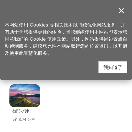
跳
到
導覽
关闭
主
桃园观光导览网
首页
>
想去的地方
>
美食、购物
>
大溪老街文创咖 美食咖啡馆
要
本网站使用 Cookies 等相关技术以持续优化网站服务，并
内
有助于为您提供更佳的体验，当您继续使用本网站即表示您
容
大溪老街文创咖 美食咖
同意我们的 Cookie 使用政策。另外，网站提供周边景点自
区
动侦测服务，建议您允许本网站取得您的位置资讯，以开启
块
及使用此智慧化服务。
啡馆 周边景点
我知道了
共有 121 处景点
石門水庫
8.74 公里