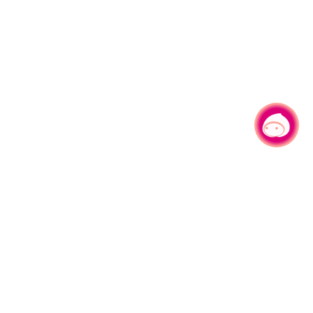
有事问小桃，一起游桃园
|
330206 桃园市桃园区县府路1号
电话：(03)332-2101#6209