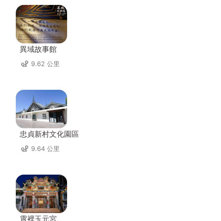
異域故事館
9.62 公里
忠貞新村文化園區
9.64 公里
霄裡玉元宮