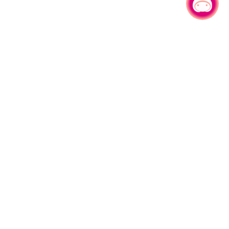
有事问小桃，一起游桃园
330206 桃园市桃园区县府路1号
电话：(03)332-2101#6209
服务时间：週一至週五
上午8:00至12:00 下午13:00至17:00
网站导览
资讯安全政策
隐私权政策