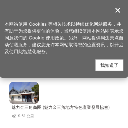
跳
到
導覽
关闭
主
桃园观光导览网
首页
>
想去的地方
>
美食、购物
>
锅强强极致火锅
要
本网站使用 Cookies 等相关技术以持续优化网站服务，并
内
有助于为您提供更佳的体验，当您继续使用本网站即表示您
容
锅强强极致火锅 周边景
同意我们的 Cookie 使用政策。另外，网站提供周边景点自
区
动侦测服务，建议您允许本网站取得您的位置资讯，以开启
块
及使用此智慧化服务。
点
我知道了
共有 95 处景点
魅力金三角商圈 (魅力金三角地方特色產業發展協會)
9.61 公里