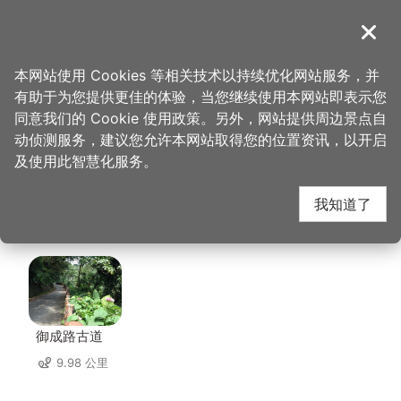
跳
到
導覽
关闭
主
桃园观光导览网
首页
>
想去的地方
>
美食、购物
>
张丰盛商行(中坜店)
要
本网站使用 Cookies 等相关技术以持续优化网站服务，并
内
有助于为您提供更佳的体验，当您继续使用本网站即表示您
容
张丰盛商行(中坜店) 周
同意我们的 Cookie 使用政策。另外，网站提供周边景点自
区
动侦测服务，建议您允许本网站取得您的位置资讯，以开启
块
及使用此智慧化服务。
边景点
我知道了
共有 109 处景点
御成路古道
9.98 公里