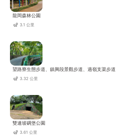
龍岡森林公園
3.1 公里
望路寮生態步道、鎮興段景觀步道、過嶺支渠步道
3.32 公里
雙連坡碉堡公園
3.61 公里