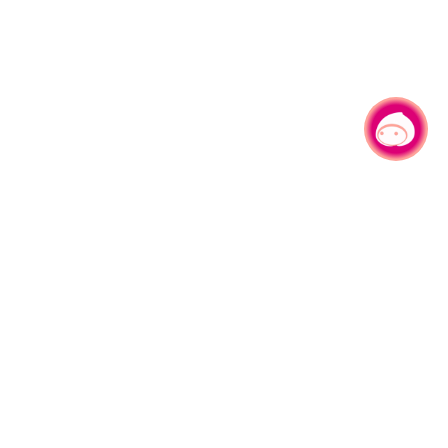
有事问小桃，一起游桃园
330206 桃园市桃园区县府路1号
电话：(03)332-2101#6209
服务时间：週一至週五
上午8:00至12:00 下午13:00至17:00