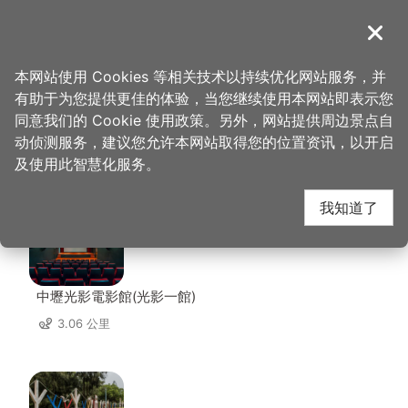
跳
到
導覽
关闭
主
桃园观光导览网
首页
>
想去的地方
>
美食、购物
>
三阳食品
要
本网站使用 Cookies 等相关技术以持续优化网站服务，并
内
有助于为您提供更佳的体验，当您继续使用本网站即表示您
容
同意我们的 Cookie 使用政策。另外，网站提供周边景点自
三阳食品 周边景点
区
动侦测服务，建议您允许本网站取得您的位置资讯，以开启
块
及使用此智慧化服务。
共有 108 处景点
我知道了
中壢光影電影館(光影一館)
3.06 公里