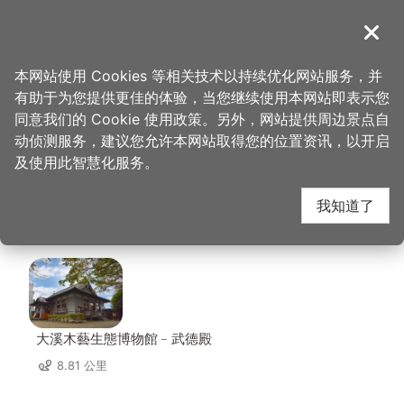
跳
到
導覽
关闭
主
桃园观光导览网
首页
>
想去的地方
>
美食、购物
>
叶家千金YEH JI TEA
要
本网站使用 Cookies 等相关技术以持续优化网站服务，并
内
有助于为您提供更佳的体验，当您继续使用本网站即表示您
容
叶家千金YEH JI TEA
同意我们的 Cookie 使用政策。另外，网站提供周边景点自
区
动侦测服务，建议您允许本网站取得您的位置资讯，以开启
块
及使用此智慧化服务。
周边景点
我知道了
共有 71 处景点
大溪木藝生態博物館﹣武德殿
8.81 公里