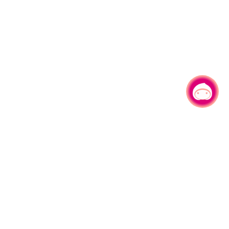
有事问小桃，一起游桃园
|
330206 桃园市桃园区县府路1号
电话：(03)332-2101#6209