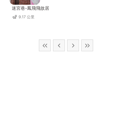
迷宮巷-鳳飛飛故居
9.17 公里