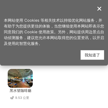
跳
到
導覽
关闭
主
桃园观光导览网
首页
>
想去的地方
>
美食、购物
>
Vittaria Café 书带蕨
要
本网站使用 Cookies 等相关技术以持续优化网站服务，并
内
有助于为您提供更佳的体验，当您继续使用本网站即表示您
容
Vittaria Café 书带蕨
同意我们的 Cookie 使用政策。另外，网站提供周边景点自
区
动侦测服务，建议您允许本网站取得您的位置资讯，以开启
块
及使用此智慧化服务。
周边景点
我知道了
共有 106 处景点
黑水號咖啡廳
9.53 公里