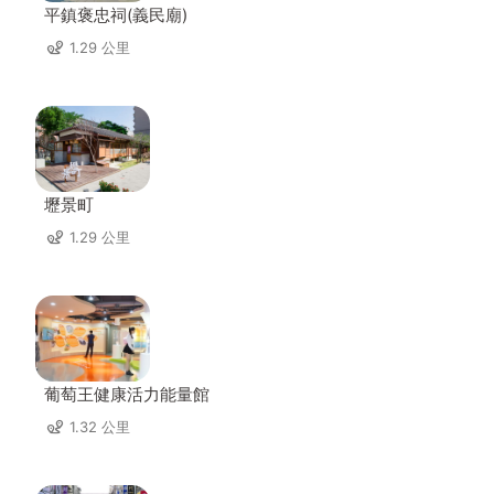
平鎮褒忠祠(義民廟)
1.29 公里
壢景町
1.29 公里
葡萄王健康活力能量館
1.32 公里