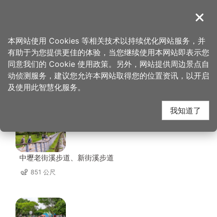
跳
到
導覽
关闭
主
桃园观光导览网
首页
>
想去的地方
>
美食、购物
>
李记轻豆花
要
本网站使用 Cookies 等相关技术以持续优化网站服务，并
内
有助于为您提供更佳的体验，当您继续使用本网站即表示您
容
同意我们的 Cookie 使用政策。另外，网站提供周边景点自
李记轻豆花 周边景点
区
动侦测服务，建议您允许本网站取得您的位置资讯，以开启
块
及使用此智慧化服务。
共有 140 处景点
我知道了
中壢老街溪步道、新街溪步道
851 公尺