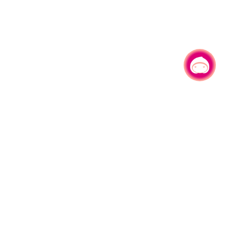
有事问小桃，一起游桃园
330206 桃园市桃园区县府路1号
电话：(03)332-2101#6209
服务时间：週一至週五
上午8:00至12:00 下午13:00至17:00