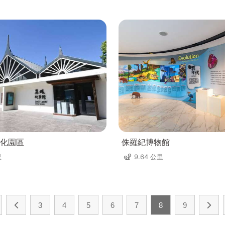
化園區
侏羅紀博物館
里
9.64 公里
3
4
5
6
7
8
9