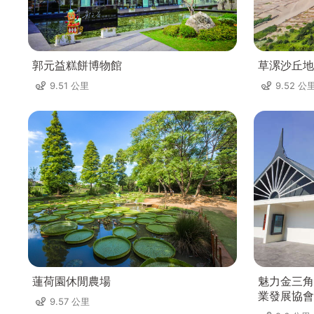
郭元益糕餅博物館
草漯沙丘地
9.51 公里
9.52 公
蓮荷園休閒農場
魅力金三角
業發展協會
9.57 公里