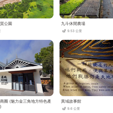
質公園
九斗休閒農場
里
9.53 公里
商圈 (魅力金三角地方特色產
異域故事館
)
9.6 公里