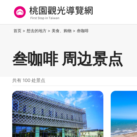
跳
到
主
要
桃园观光导览网
:::
首页
>
想去的地方
>
美食、购物
>
叁咖啡
内
容
区
叁咖啡 周边景点
块
共有 100 处景点