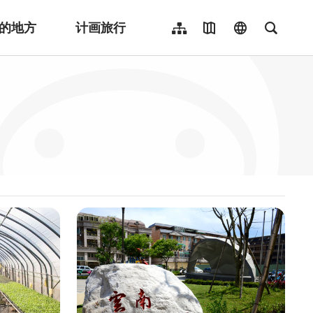
的地方
计画旅行
网站导览
地图导览
language
全文检
繁體中文
English
日本語
한국어
Indonesia
ไทย
Người việt nam