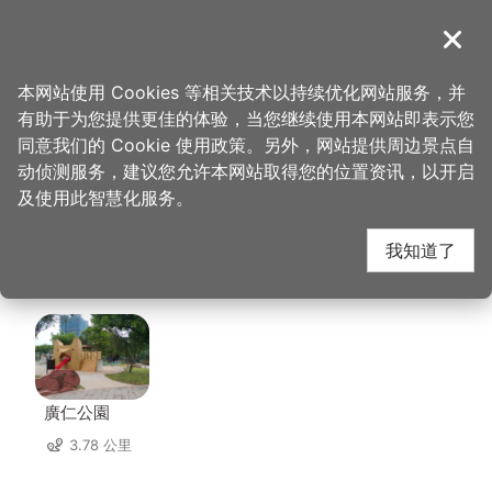
跳
到
導覽
关闭
主
桃园观光导览网
首页
>
想去的地方
>
美食、购物
>
GrayRoom 灰房间｜画画咖啡厅
要
本网站使用 Cookies 等相关技术以持续优化网站服务，并
内
有助于为您提供更佳的体验，当您继续使用本网站即表示您
容
GrayRoom 灰房间｜画
同意我们的 Cookie 使用政策。另外，网站提供周边景点自
区
动侦测服务，建议您允许本网站取得您的位置资讯，以开启
块
及使用此智慧化服务。
画咖啡厅 周边景点
我知道了
共有 147 处景点
廣仁公園
3.78 公里