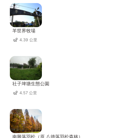
羊世界牧場
4.39 公里
社子埤塘生態公園
4.57 公里
南興落羽松（原 八德落羽松森林）