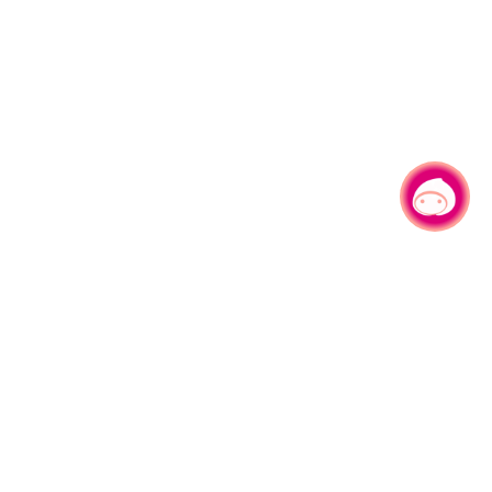
有事问小桃，一起游桃园
|
330206 桃园市桃园区县府路1号
电话：(03)332-2101#6209