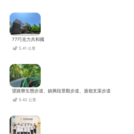
77巧克力共和國
5.41 公里
望路寮生態步道、鎮興段景觀步道、過嶺支渠步道
5.42 公里