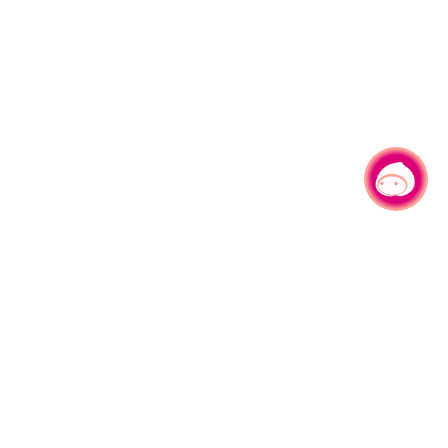
有事问小桃，一起游桃园
330206 桃园市桃园区县府路1号
电话：(03)332-2101#6209