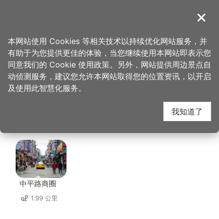
跳
到
導覽
关闭
主
桃园观光导览网
首页
>
想去的地方
>
美食、购物
>
复兴航栈-平镇文化公园店
要
本网站使用 Cookies 等相关技术以持续优化网站服务，并
内
有助于为您提供更佳的体验，当您继续使用本网站即表示您
容
复兴航栈-平镇文化公
同意我们的 Cookie 使用政策。另外，网站提供周边景点自
区
动侦测服务，建议您允许本网站取得您的位置资讯，以开启
块
及使用此智慧化服务。
园店 周边景点
我知道了
共有 103 处景点
中平路商圈
1.99 公里